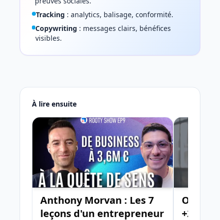
preuves sociales.
Tracking
: analytics, balisage, conformité.
Copywriting
: messages clairs, bénéfices
visibles.
À lire ensuite
Anthony Morvan : Les 7
Optimis
leçons d'un entrepreneur
+223% d