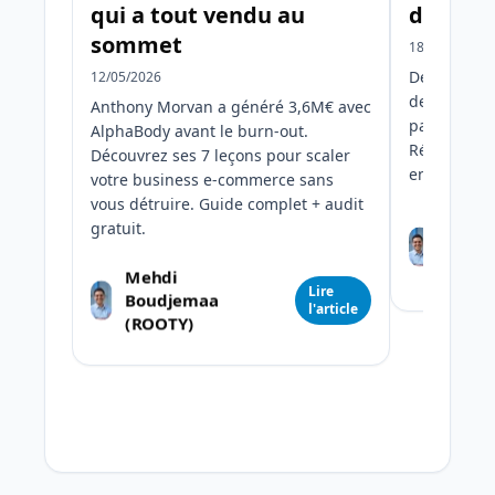
qui a tout vendu au
de devi
sommet
18/01/2026
Découvrez 
12/05/2026
deviner et 
Anthony Morvan a généré 3,6M€ avec
par 2 avec 
AlphaBody avant le burn-out.
Résultats 
Découvrez ses 7 leçons pour scaler
en moyenn
votre business e-commerce sans
vous détruire. Guide complet + audit
Mehd
gratuit.
Boud
(ROOT
Mehdi
Lire
Boudjemaa
l'article
(ROOTY)