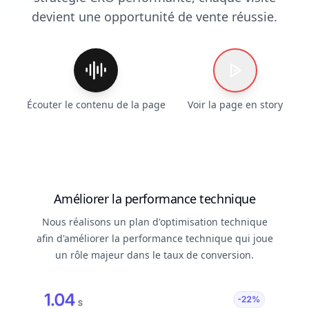
Audit IA
devient une opportunité de vente réussie.
Audit IA GRATUIT en 30s
Audit UX Avancé
Ressources
Calculateur ROI CRO
Blog CRO & E-commerce
Guides CRO à télécharger
Écouter le contenu de la page
Voir la page en story
Glossaire CRO & Analytics
Audit Gratuit Instantané
Suivez nos conseils sur les réseaux
Témoignages
Témoignages clients
Améliorer la performance technique
Nous réalisons un plan d'optimisation technique
afin d'améliorer la performance technique qui joue
un rôle majeur dans le taux de conversion.