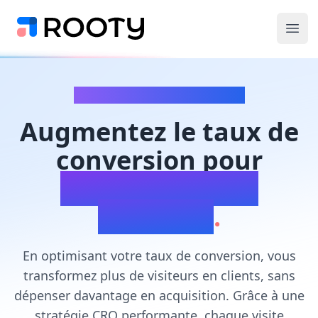
ROOTY - Agence de Performance et Conversion
Ope
Services de Conversion
Site e-commerce
Vous avez un site e-commerce ?
Site B2B génération de leads
Offre Infopreneur
Augmentez le taux de
IA + CRO
conversion pour
Formation
Services de Tracking Data
générer plus de
Analytics
Tracking Shopify
revenues
.
Server Side
Ads
Consent Mode
En optimisant votre taux de conversion, vous
CMP Axeptio
transformez plus de visiteurs en clients, sans
SOS Tracking
dépenser davantage en acquisition. Grâce à une
Formation
stratégie CRO performante, chaque visite